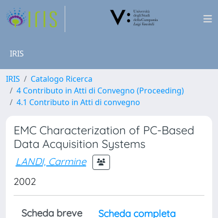
IRIS
IRIS
Catalogo Ricerca
4 Contributo in Atti di Convegno (Proceeding)
4.1 Contributo in Atti di convegno
EMC Characterization of PC-Based
Data Acquisition Systems
LANDI, Carmine
2002
Scheda breve
Scheda completa