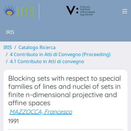
IRIS
IRIS
Catalogo Ricerca
4 Contributo in Atti di Convegno (Proceeding)
4.1 Contributo in Atti di convegno
Blocking sets with respect to special
families of lines and nuclei of sets in
finite n-dimensional projective and
affine spaces
MAZZOCCA, Francesco
1991