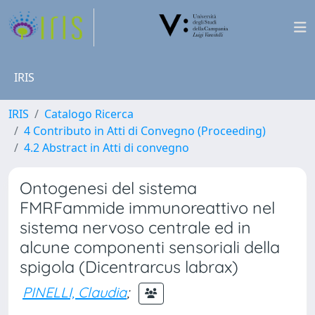
IRIS
IRIS
Catalogo Ricerca
4 Contributo in Atti di Convegno (Proceeding)
4.2 Abstract in Atti di convegno
Ontogenesi del sistema
FMRFammide immunoreattivo nel
sistema nervoso centrale ed in
alcune componenti sensoriali della
spigola (Dicentrarcus labrax)
PINELLI, Claudia
;