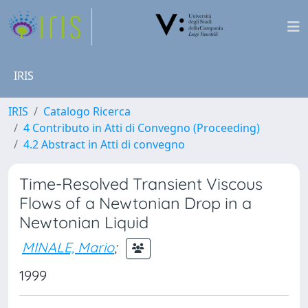
IRIS
IRIS
Catalogo Ricerca
4 Contributo in Atti di Convegno (Proceeding)
4.2 Abstract in Atti di convegno
Time-Resolved Transient Viscous
Flows of a Newtonian Drop in a
Newtonian Liquid
MINALE, Mario
;
1999