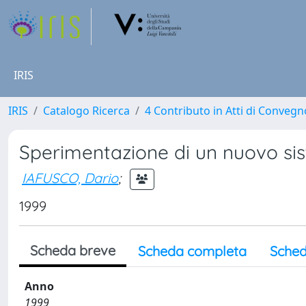
IRIS
IRIS
Catalogo Ricerca
4 Contributo in Atti di Conveg
Sperimentazione di un nuovo sis
IAFUSCO, Dario
;
1999
Scheda breve
Scheda completa
Sched
Anno
1999