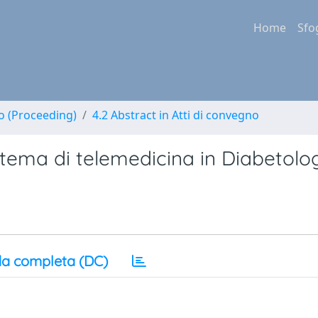
Home
Sfo
no (Proceeding)
4.2 Abstract in Atti di convegno
tema di telemedicina in Diabetolo
a completa (DC)