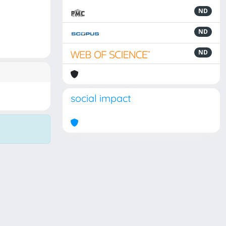
ND
ND
ND
social impact