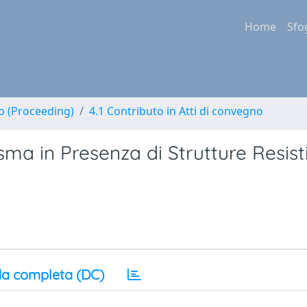
Home
Sfo
no (Proceeding)
4.1 Contributo in Atti di convegno
sma in Presenza di Strutture Resist
a completa (DC)