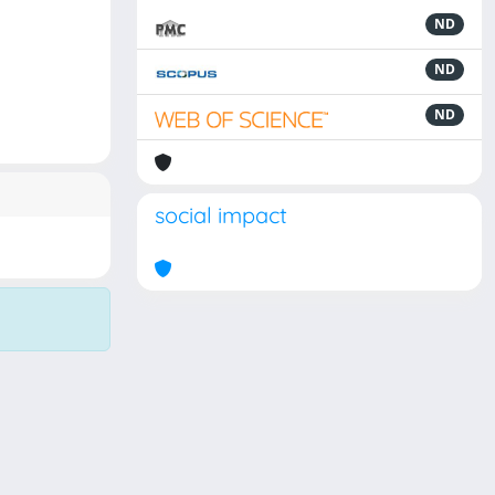
ND
ND
ND
social impact