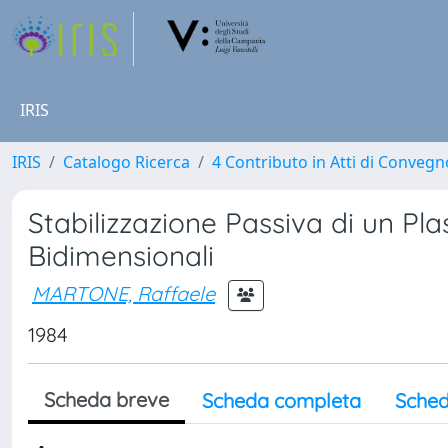
IRIS
IRIS
Catalogo Ricerca
4 Contributo in Atti di Conveg
Stabilizzazione Passiva di un Pla
Bidimensionali
MARTONE, Raffaele
1984
Scheda breve
Scheda completa
Sched