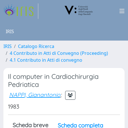
IRIS
IRIS
Catalogo Ricerca
4 Contributo in Atti di Convegno (Proceeding)
4.1 Contributo in Atti di convegno
Il computer in Cardiochirurgia
Pedriatica
NAPPI, Gianantonio
;
1983
Scheda breve
Scheda completa