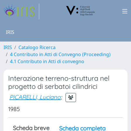
IRIS
IRIS
Catalogo Ricerca
4 Contributo in Atti di Convegno (Proceeding)
4.1 Contributo in Atti di convegno
Interazione terreno-struttura nel
progetto di serbatoi cilindrici
PICARELLI, Luciano
;
1985
Scheda breve
Scheda completa