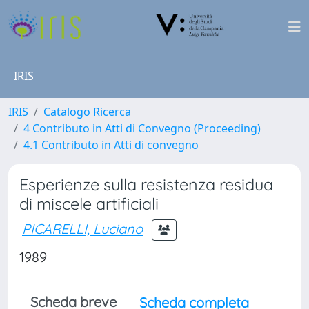
IRIS
IRIS
Catalogo Ricerca
4 Contributo in Atti di Convegno (Proceeding)
4.1 Contributo in Atti di convegno
Esperienze sulla resistenza residua
di miscele artificiali
PICARELLI, Luciano
1989
Scheda breve
Scheda completa