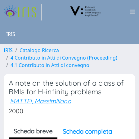
IRIS
IRIS
Catalogo Ricerca
4 Contributo in Atti di Convegno (Proceeding)
4.1 Contributo in Atti di convegno
A note on the solution of a class of
BMIs for H-infinity problems
MATTEI, Massimiliano
2000
Scheda breve
Scheda completa