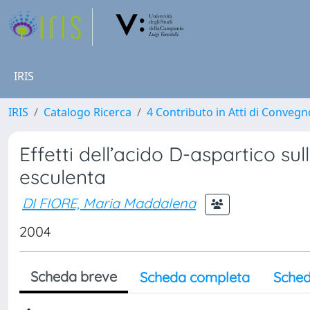
IRIS
IRIS
Catalogo Ricerca
4 Contributo in Atti di Conveg
Effetti dell’acido D-aspartico sul
esculenta
DI FIORE, Maria Maddalena
2004
Scheda breve
Scheda completa
Sched