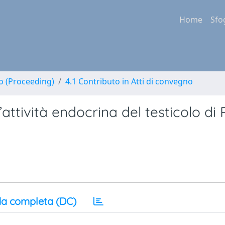
Home
Sfo
no (Proceeding)
4.1 Contributo in Atti di convegno
l’attività endocrina del testicolo di
a completa (DC)