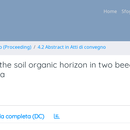
Home
Sfo
no (Proceeding)
4.2 Abstract in Atti di convegno
the soil organic horizon in two be
ea
a completa (DC)