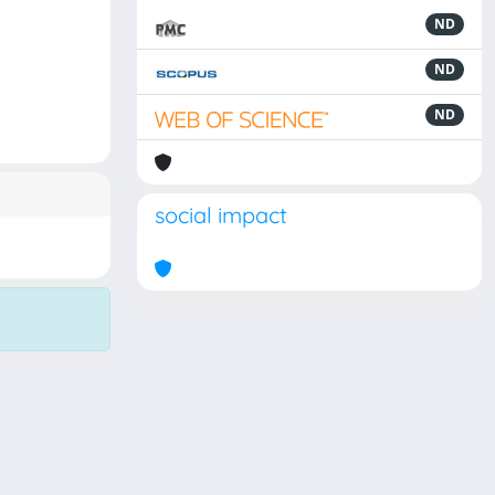
ND
ND
ND
social impact