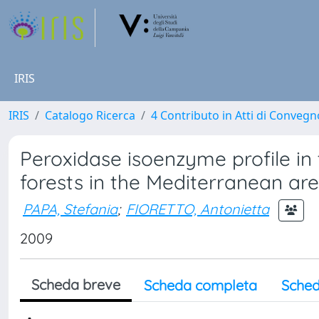
IRIS
IRIS
Catalogo Ricerca
4 Contributo in Atti di Conveg
Peroxidase isoenzyme profile in 
forests in the Mediterranean ar
PAPA, Stefania
;
FIORETTO, Antonietta
2009
Scheda breve
Scheda completa
Sched