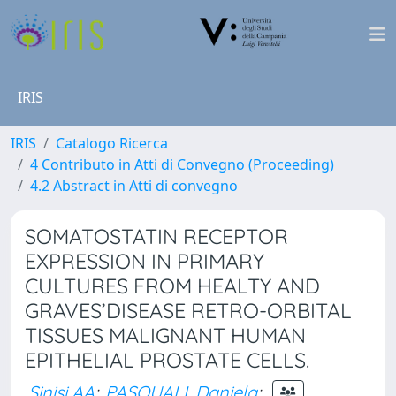
IRIS
IRIS
Catalogo Ricerca
4 Contributo in Atti di Convegno (Proceeding)
4.2 Abstract in Atti di convegno
SOMATOSTATIN RECEPTOR
EXPRESSION IN PRIMARY
CULTURES FROM HEALTY AND
GRAVES’DISEASE RETRO-ORBITAL
TISSUES MALIGNANT HUMAN
EPITHELIAL PROSTATE CELLS.
Sinisi AA
;
PASQUALI, Daniela
;