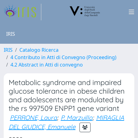
IRIS
IRIS
Catalogo Ricerca
4 Contributo in Atti di Convegno (Proceeding)
4.2 Abstract in Atti di convegno
Metabolic syndrome and impaired
glucose tolerance in obese children
and adolescents are modulated by
the rs 997509 ENPP1 gene variant
PERRONE, Laura
;
P. Marzuillo
;
MIRAGLIA
DEL GIUDICE, Emanuele