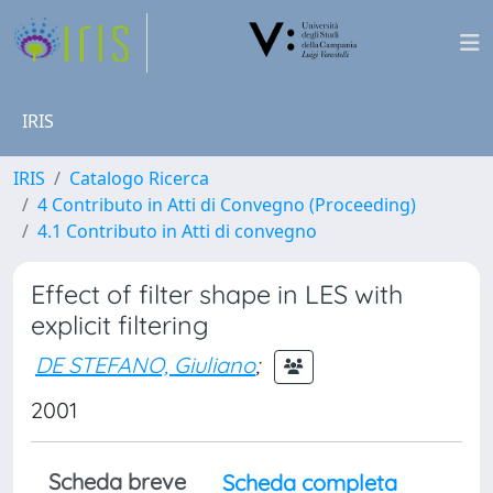
IRIS
IRIS
Catalogo Ricerca
4 Contributo in Atti di Convegno (Proceeding)
4.1 Contributo in Atti di convegno
Effect of filter shape in LES with
explicit filtering
DE STEFANO, Giuliano
;
2001
Scheda breve
Scheda completa