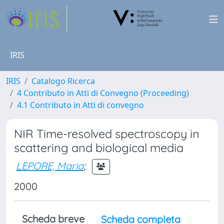
IRIS
IRIS
Catalogo Ricerca
4 Contributo in Atti di Convegno (Proceeding)
4.1 Contributo in Atti di convegno
NIR Time-resolved spectroscopy in
scattering and biological media
LEPORE, Maria
;
2000
Scheda breve
Scheda completa