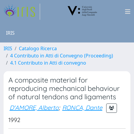
IRIS
IRIS
Catalogo Ricerca
4 Contributo in Atti di Convegno (Proceeding)
4.1 Contributo in Atti di convegno
A composite material for
reproducing mechanical behaviour
of natural tendons and ligaments
D'AMORE, Alberto
;
RONCA, Dante
1992