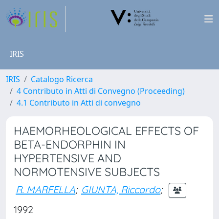
IRIS
IRIS
Catalogo Ricerca
4 Contributo in Atti di Convegno (Proceeding)
4.1 Contributo in Atti di convegno
HAEMORHEOLOGICAL EFFECTS OF
BETA-ENDORPHIN IN
HYPERTENSIVE AND
NORMOTENSIVE SUBJECTS
R. MARFELLA
;
GIUNTA, Riccardo
;
1992