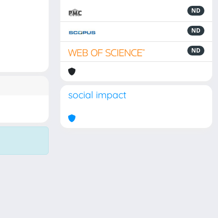
ND
ND
ND
social impact