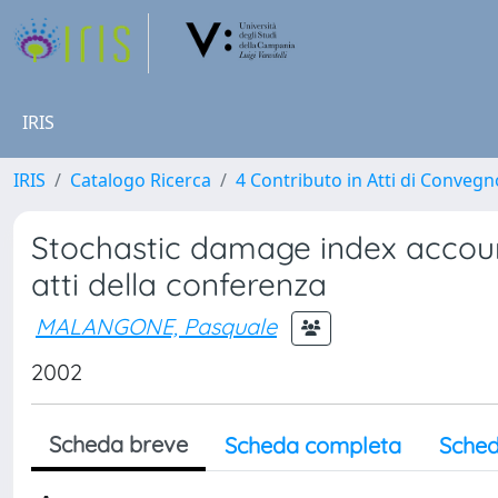
IRIS
IRIS
Catalogo Ricerca
4 Contributo in Atti di Conveg
Stochastic damage index accoun
atti della conferenza
MALANGONE, Pasquale
2002
Scheda breve
Scheda completa
Sched