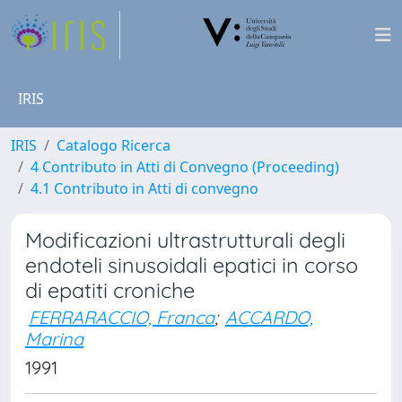
IRIS
IRIS
Catalogo Ricerca
4 Contributo in Atti di Convegno (Proceeding)
4.1 Contributo in Atti di convegno
Modificazioni ultrastrutturali degli
endoteli sinusoidali epatici in corso
di epatiti croniche
FERRARACCIO, Franca
;
ACCARDO,
Marina
1991