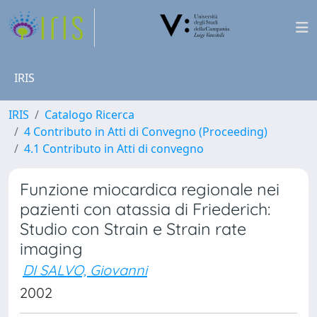
IRIS
IRIS
Catalogo Ricerca
4 Contributo in Atti di Convegno (Proceeding)
4.1 Contributo in Atti di convegno
Funzione miocardica regionale nei
pazienti con atassia di Friederich:
Studio con Strain e Strain rate
imaging
DI SALVO, Giovanni
2002