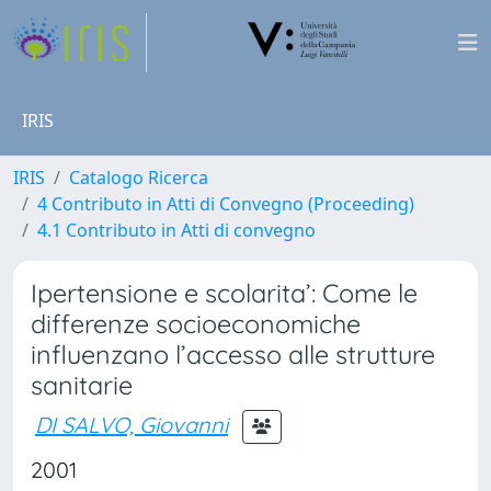
IRIS
IRIS
Catalogo Ricerca
4 Contributo in Atti di Convegno (Proceeding)
4.1 Contributo in Atti di convegno
Ipertensione e scolarita’: Come le
differenze socioeconomiche
influenzano l’accesso alle strutture
sanitarie
DI SALVO, Giovanni
2001