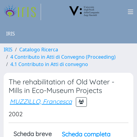
IRIS
IRIS
Catalogo Ricerca
4 Contributo in Atti di Convegno (Proceeding)
4.1 Contributo in Atti di convegno
The rehabilitation of Old Water -
Mills in Eco-Museum Projects
MUZZILLO, Francesca
2002
Scheda breve
Scheda completa