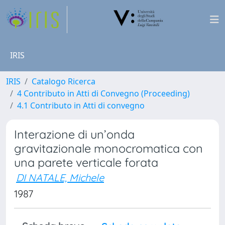
IRIS
IRIS
Catalogo Ricerca
4 Contributo in Atti di Convegno (Proceeding)
4.1 Contributo in Atti di convegno
Interazione di un’onda
gravitazionale monocromatica con
una parete verticale forata
DI NATALE, Michele
1987