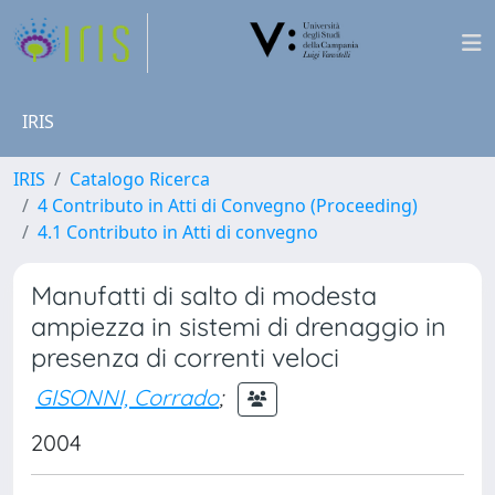
IRIS
IRIS
Catalogo Ricerca
4 Contributo in Atti di Convegno (Proceeding)
4.1 Contributo in Atti di convegno
Manufatti di salto di modesta
ampiezza in sistemi di drenaggio in
presenza di correnti veloci
GISONNI, Corrado
;
2004