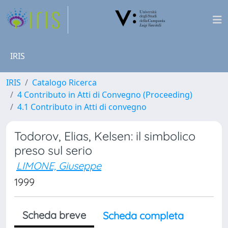
IRIS
IRIS
Catalogo Ricerca
4 Contributo in Atti di Convegno (Proceeding)
4.1 Contributo in Atti di convegno
Todorov, Elias, Kelsen: il simbolico
preso sul serio
LIMONE, Giuseppe
1999
Scheda breve
Scheda completa