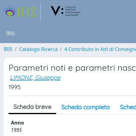
IRIS
IRIS
Catalogo Ricerca
4 Contributo in Atti di Conveg
Parametri noti e parametri nascos
LIMONE, Giuseppe
1995
Scheda breve
Scheda completa
Sched
Anno
1995