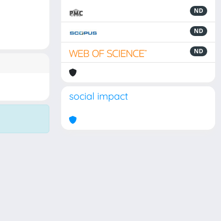
ND
ND
ND
social impact