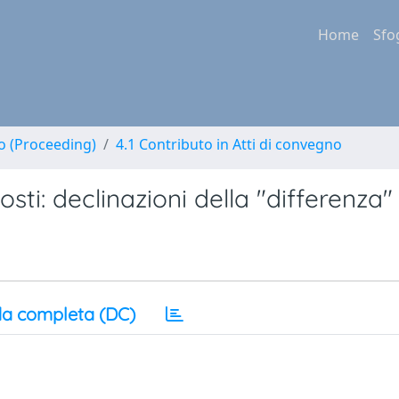
Home
Sfo
no (Proceeding)
4.1 Contributo in Atti di convegno
ti: declinazioni della "differenza"
a completa (DC)