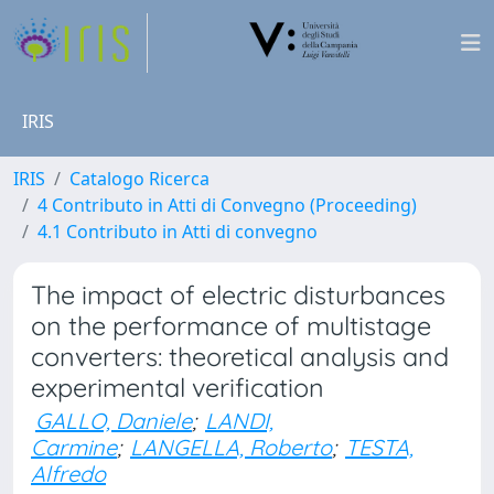
IRIS
IRIS
Catalogo Ricerca
4 Contributo in Atti di Convegno (Proceeding)
4.1 Contributo in Atti di convegno
The impact of electric disturbances
on the performance of multistage
converters: theoretical analysis and
experimental verification
GALLO, Daniele
;
LANDI,
Carmine
;
LANGELLA, Roberto
;
TESTA,
Alfredo