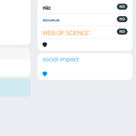
ND
ND
ND
social impact