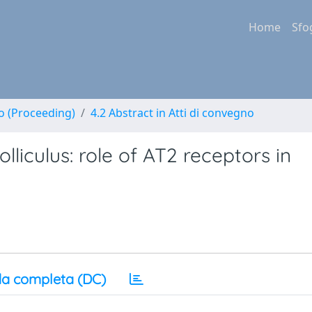
Home
Sfo
no (Proceeding)
4.2 Abstract in Atti di convegno
lliculus: role of AT2 receptors in
a completa (DC)