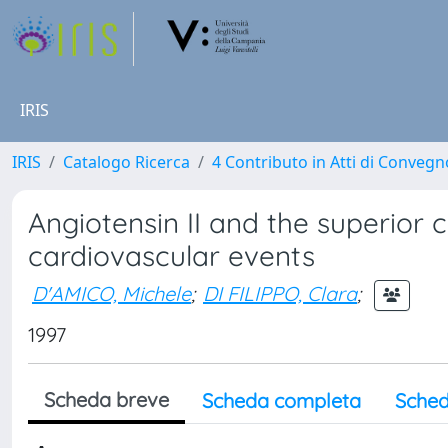
IRIS
IRIS
Catalogo Ricerca
4 Contributo in Atti di Conveg
Angiotensin II and the superior co
cardiovascular events
D'AMICO, Michele
;
DI FILIPPO, Clara
;
1997
Scheda breve
Scheda completa
Sched