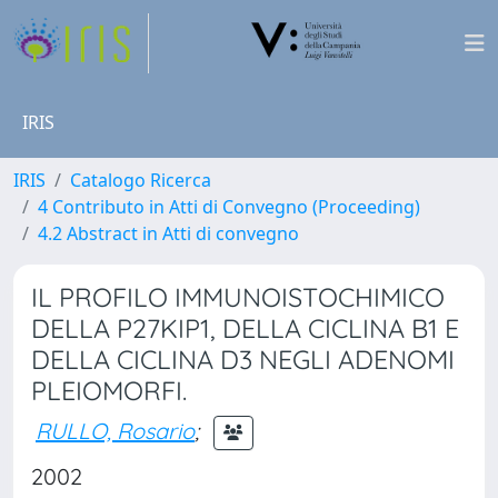
IRIS
IRIS
Catalogo Ricerca
4 Contributo in Atti di Convegno (Proceeding)
4.2 Abstract in Atti di convegno
IL PROFILO IMMUNOISTOCHIMICO
DELLA P27KIP1, DELLA CICLINA B1 E
DELLA CICLINA D3 NEGLI ADENOMI
PLEIOMORFI.
RULLO, Rosario
;
2002