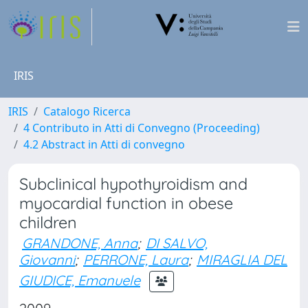
IRIS
IRIS
Catalogo Ricerca
4 Contributo in Atti di Convegno (Proceeding)
4.2 Abstract in Atti di convegno
Subclinical hypothyroidism and
myocardial function in obese
children
GRANDONE, Anna
;
DI SALVO,
Giovanni
;
PERRONE, Laura
;
MIRAGLIA DEL
GIUDICE, Emanuele