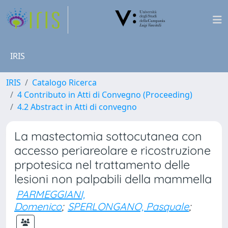
IRIS
IRIS
Catalogo Ricerca
4 Contributo in Atti di Convegno (Proceeding)
4.2 Abstract in Atti di convegno
La mastectomia sottocutanea con
accesso periareolare e ricostruzione
prpotesica nel trattamento delle
lesioni non palpabili della mammella
PARMEGGIANI,
Domenico
;
SPERLONGANO, Pasquale
;