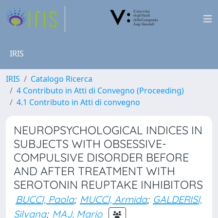
IRIS
IRIS
Catalogo Ricerca
4 Contributo in Atti di Convegno (Proceeding)
4.1 Contributo in Atti di convegno
NEUROPSYCHOLOGICAL INDICES IN
SUBJECTS WITH OBSESSIVE-
COMPULSIVE DISORDER BEFORE
AND AFTER TREATMENT WITH
SEROTONIN REUPTAKE INHIBITORS
BUCCI, Paola
;
MUCCI, Armida
;
GALDERISI,
Silvana
;
MAJ, Mario