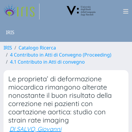
IRIS
IRIS
Catalogo Ricerca
4 Contributo in Atti di Convegno (Proceeding)
4.1 Contributo in Atti di convegno
Le proprieta’ di deformazione
miocardica rimangono alterate
nonostante il buon risultato della
correzione nei pazienti con
coartazione aortica: studio con
strain rate imaging
DI SALVO, Giovanni