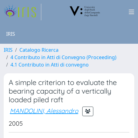
IRIS
IRIS
Catalogo Ricerca
4 Contributo in Atti di Convegno (Proceeding)
4.1 Contributo in Atti di convegno
A simple criterion to evaluate the
bearing capacity of a vertically
loaded piled raft
MANDOLINI, Alessandro
2005