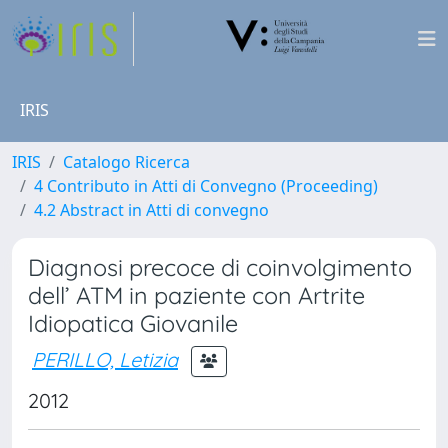
IRIS
IRIS
Catalogo Ricerca
4 Contributo in Atti di Convegno (Proceeding)
4.2 Abstract in Atti di convegno
Diagnosi precoce di coinvolgimento
dell’ ATM in paziente con Artrite
Idiopatica Giovanile
PERILLO, Letizia
2012