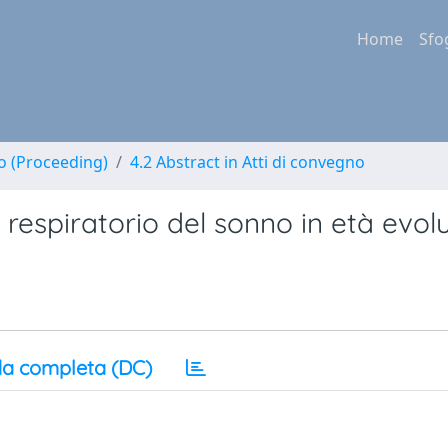
Home
Sfo
no (Proceeding)
4.2 Abstract in Atti di convegno
 respiratorio del sonno in età evol
a completa (DC)