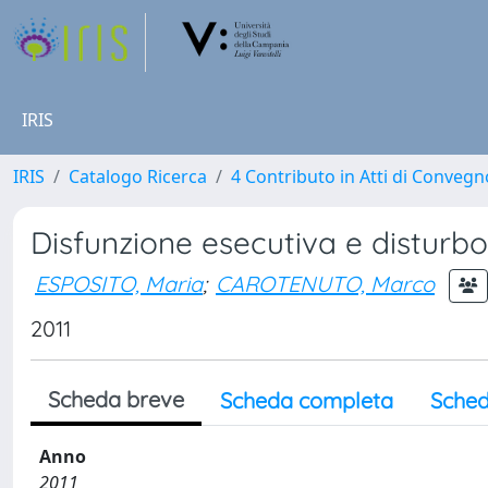
IRIS
IRIS
Catalogo Ricerca
4 Contributo in Atti di Conveg
Disfunzione esecutiva e disturbo
ESPOSITO, Maria
;
CAROTENUTO, Marco
2011
Scheda breve
Scheda completa
Sched
Anno
2011