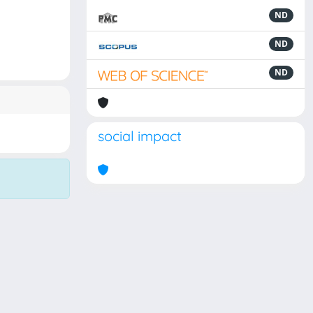
ND
ND
ND
social impact