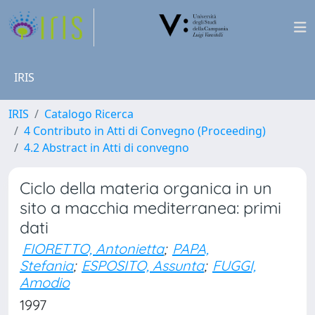
IRIS
IRIS
Catalogo Ricerca
4 Contributo in Atti di Convegno (Proceeding)
4.2 Abstract in Atti di convegno
Ciclo della materia organica in un
sito a macchia mediterranea: primi
dati
FIORETTO, Antonietta
;
PAPA,
Stefania
;
ESPOSITO, Assunta
;
FUGGI,
Amodio
1997