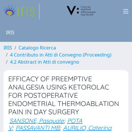
IRIS
IRIS
Catalogo Ricerca
4 Contributo in Atti di Convegno (Proceeding)
4.2 Abstract in Atti di convegno
EFFICACY OF PREEMPTIVE
ANALGESIA USING KETOROLAC
FOR POSTOPERATIVE
ENDOMETRIAL THERMOABLATION
PAIN IN DAY SURGERY
SANSONE, Pasquale
;
POTA
V
;
PASSAVANTI MB
;
AURILIO, Caterina