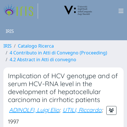
IRIS
IRIS
Catalogo Ricerca
4 Contributo in Atti di Convegno (Proceeding)
4.2 Abstract in Atti di convegno
Implication of HCV genotype and of
serum HCV-RNA level in the
development of hepatocellular
carcinoma in cirrhotic patients
ADINOLFI, Luigi Elio
;
UTILI, Riccardo
;
1997