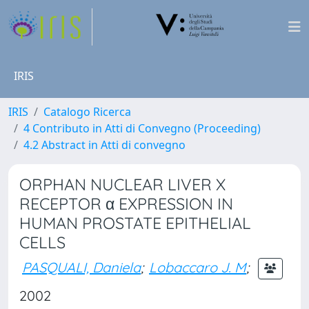
IRIS
IRIS
Catalogo Ricerca
4 Contributo in Atti di Convegno (Proceeding)
4.2 Abstract in Atti di convegno
ORPHAN NUCLEAR LIVER X
RECEPTOR α EXPRESSION IN
HUMAN PROSTATE EPITHELIAL
CELLS
PASQUALI, Daniela
;
Lobaccaro J. M
;
2002