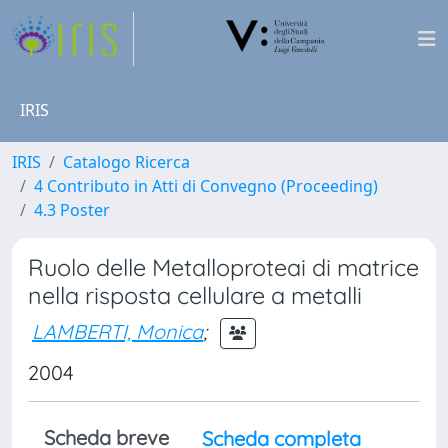
IRIS
IRIS
Catalogo Ricerca
4 Contributo in Atti di Convegno (Proceeding)
4.3 Poster
Ruolo delle Metalloproteai di matrice
nella risposta cellulare a metalli
LAMBERTI, Monica
;
2004
Scheda breve
Scheda completa