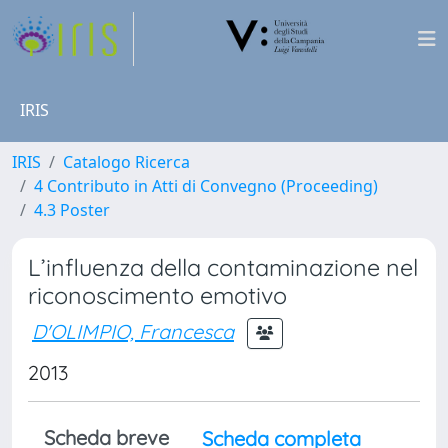
IRIS
IRIS
Catalogo Ricerca
4 Contributo in Atti di Convegno (Proceeding)
4.3 Poster
L’influenza della contaminazione nel
riconoscimento emotivo
D'OLIMPIO, Francesca
2013
Scheda breve
Scheda completa