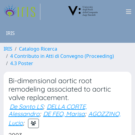
IRIS
IRIS
Catalogo Ricerca
4 Contributo in Atti di Convegno (Proceeding)
4.3 Poster
Bi-dimensional aortic root
remodeling associated to aortic
valve replacement.
De Santo LS
;
DELLA CORTE,
Alessandro
;
DE FEO, Marisa
;
AGOZZINO,
Lucio
;