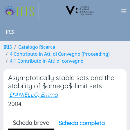
IRIS
IRIS
Catalogo Ricerca
4 Contributo in Atti di Convegno (Proceeding)
4.1 Contributo in Atti di convegno
Asymptotically stable sets and the
stability of $omega$-limit sets
D'ANIELLO, Emma
2004
Scheda breve
Scheda completa