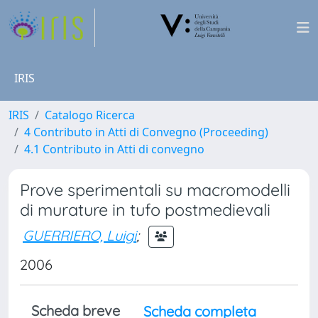
IRIS
IRIS
Catalogo Ricerca
4 Contributo in Atti di Convegno (Proceeding)
4.1 Contributo in Atti di convegno
Prove sperimentali su macromodelli
di murature in tufo postmedievali
GUERRIERO, Luigi
;
2006
Scheda breve
Scheda completa