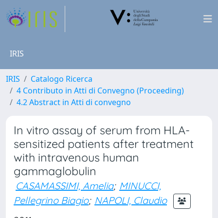
IRIS
IRIS
Catalogo Ricerca
4 Contributo in Atti di Convegno (Proceeding)
4.2 Abstract in Atti di convegno
In vitro assay of serum from HLA-
sensitized patients after treatment
with intravenous human
gammaglobulin
CASAMASSIMI, Amelia
;
MINUCCI,
Pellegrino Biagio
;
NAPOLI, Claudio