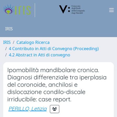
IRIS
IRIS
Catalogo Ricerca
4 Contributo in Atti di Convegno (Proceeding)
4.2 Abstract in Atti di convegno
Ipomobilità mandibolare cronica.
Diagnosi differenziale tra iperplasia
del coronoide, anchilosi e
dislocazione condilo-discale
irriducibile: case report.
PERILLO, Letizia