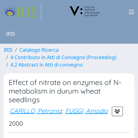
IRIS
IRIS
Catalogo Ricerca
4 Contributo in Atti di Convegno (Proceeding)
4.2 Abstract in Atti di convegno
Effect of nitrate on enzymes of N-
metabolism in durum wheat
seedlings
CARILLO, Petronia
;
FUGGI, Amodio
2000