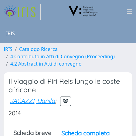
IRIS
IRIS
Catalogo Ricerca
4 Contributo in Atti di Convegno (Proceeding)
4.2 Abstract in Atti di convegno
Il viaggio di Piri Reis lungo le coste
africane
JACAZZI, Danila
;
2014
Scheda breve
Scheda completa